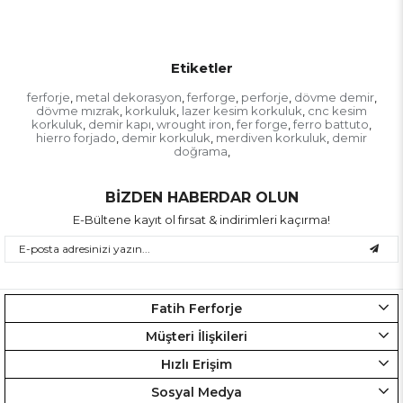
Etiketler
ferforje
metal dekorasyon
ferforge
perforje
dövme demir
,
,
,
,
,
dövme mızrak
korkuluk
lazer kesim korkuluk
cnc kesim
,
,
,
korkuluk
demir kapı
wrought iron
fer forge
ferro battuto
,
,
,
,
,
hierro forjado
demir korkuluk
merdiven korkuluk
demir
,
,
,
doğrama
,
BİZDEN HABERDAR OLUN
E-Bültene kayıt ol fırsat & indirimleri kaçırma!
Fatih Ferforje
Müşteri İlişkileri
Hızlı Erişim
Sosyal Medya