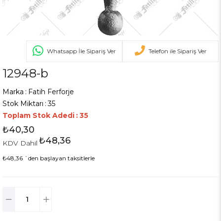
Whatsapp İle Sipariş Ver
Telefon ile Sipariş Ver
12948-b
Marka
:
Fatih Ferforje
Stok Miktarı
:
35
Toplam Stok Adedi
:
35
₺40,30
₺48,36
KDV Dahil
₺48,36
`den başlayan taksitlerle