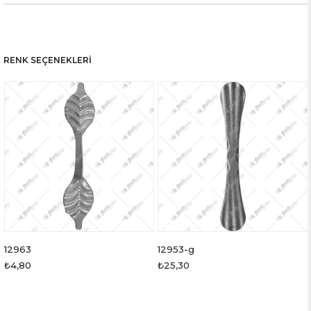
RENK SEÇENEKLERI
12963
12953-g
₺4,80
₺25,30