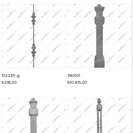
312235-g
380101
₺218,00
₺10.615,00