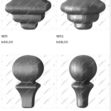
18111
18112
₺66,00
₺68,00