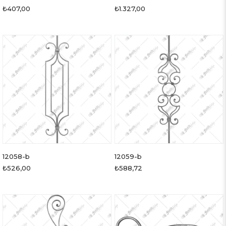
₺407,00
₺1.327,00
12058-b
12059-b
₺526,00
₺588,72