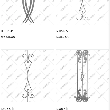
10013-b
12051-b
₺668,00
₺384,00
12054-b
12057-b