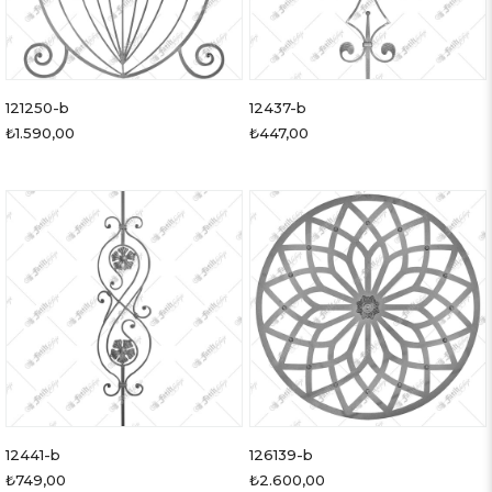
121250-b
12437-b
₺1.590,00
₺447,00
12441-b
126139-b
₺749,00
₺2.600,00