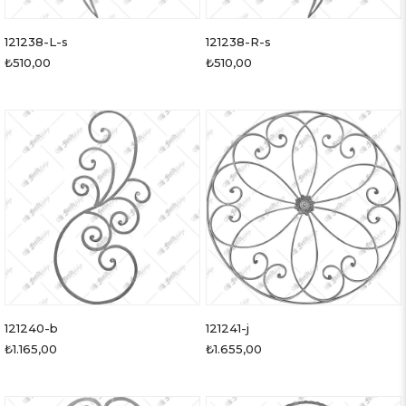
121238-L-s
121238-R-s
₺510,00
₺510,00
121240-b
121241-j
₺1.165,00
₺1.655,00