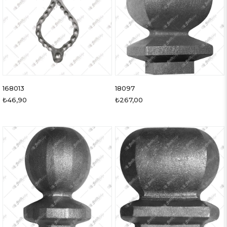
168013
18097
₺46,90
₺267,00