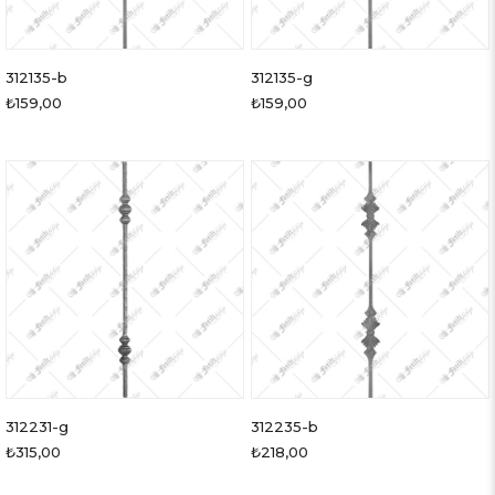
312135-b
312135-g
₺159,00
₺159,00
312231-g
312235-b
₺315,00
₺218,00