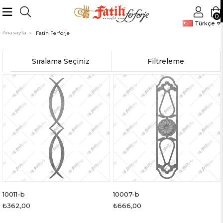
0
Türkçe
Anasayfa
Fatih Ferforje
Sıralama
Filtreleme
10011-b
10007-b
₺362,00
₺666,00