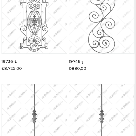
19736-b
19746-j
₺8.725,00
₺880,00