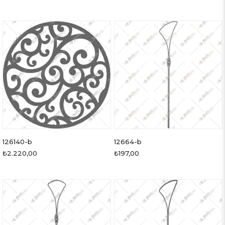
126140-b
12664-b
₺2.220,00
₺197,00