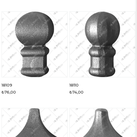
18109
18110
₺76,00
₺74,00