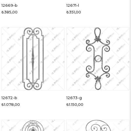
12669-b
12671-l
₺385,00
₺351,00
12672-b
12673-g
₺1.078,00
₺1.150,00