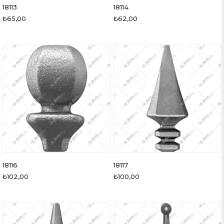
18113
18114
₺65,00
₺62,00
18116
18117
₺102,00
₺100,00