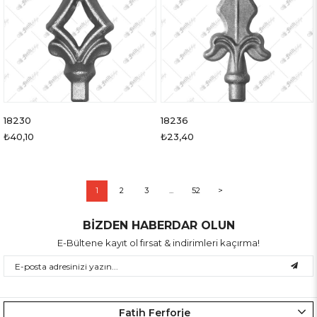
18230
18236
₺40,10
₺23,40
1
2
3
...
52
>
BİZDEN HABERDAR OLUN
E-Bültene kayıt ol fırsat & indirimleri kaçırma!
Fatih Ferforje