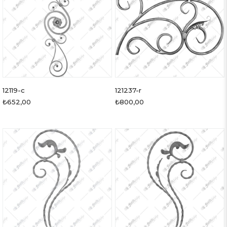
12119-c
121237-r
₺652,00
₺800,00