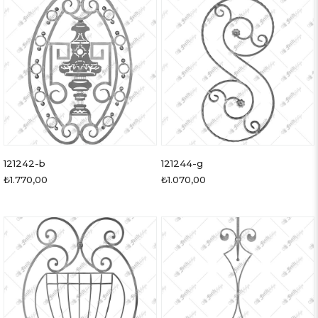
121242-b
121244-g
₺1.770,00
₺1.070,00