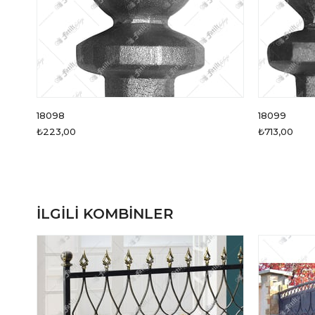
18098
18099
₺223,00
₺713,00
İLGILI KOMBINLER