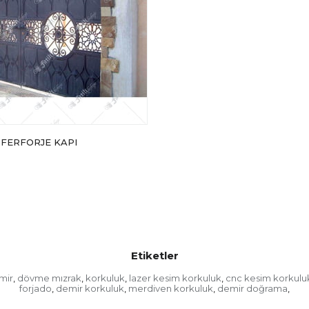
 FERFORJE KAPI
Etiketler
mir
dövme mızrak
korkuluk
lazer kesim korkuluk
cnc kesim korkulu
,
,
,
,
forjado
demir korkuluk
merdiven korkuluk
demir doğrama
,
,
,
,