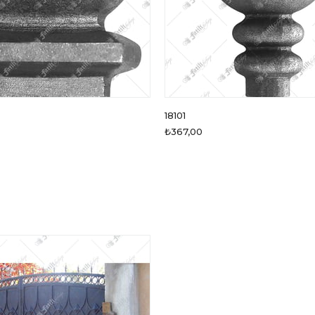
18101
₺367,00