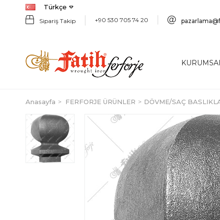
Türkçe
+90 530 705 74 20
Sipariş Takip
pazarlama@f
KURUMSA
Anasayfa
FERFORJE ÜRÜNLER
DÖVME/SAÇ BASLIKL