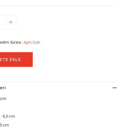
eslim Süresi
:
Aynı Gün
eri
 cm.
 : 6,5 cm
: 5 cm