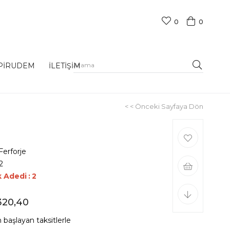
0
0
PİRUDEM
İLETİŞİM
< < Önceki Sayfaya Dön
Ferforje
2
k Adedi
:
2
320,40
 başlayan taksitlerle