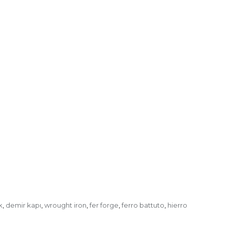
k
demir kapı
wrought iron
fer forge
ferro battuto
hierro
,
,
,
,
,