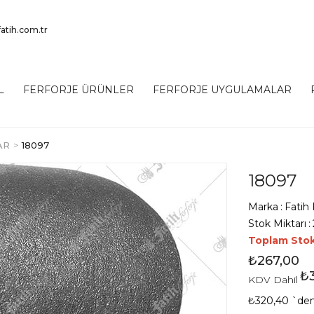
atih.com.tr
L
FERFORJE ÜRÜNLER
FERFORJE UYGULAMALAR
AR
18097
18097
Marka
:
Fatih 
Stok Miktarı
:
Toplam Sto
₺267,00
₺
KDV Dahil
₺320,40
`den