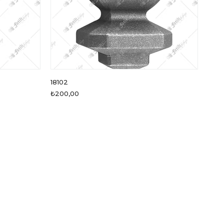
18102
DF-1
₺200,00
₺194