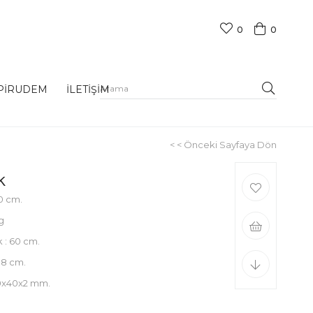
0
0
PİRUDEM
İLETİŞİM
< < Önceki Sayfaya Dön
k
0 cm.
kg
k : 60 cm.
: 8 cm.
40x40x2 mm.