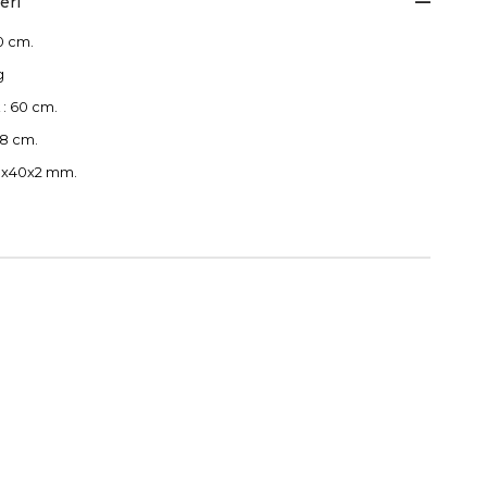
eri
0 cm.
kg
 : 60 cm.
 8 cm.
40x40x2 mm.