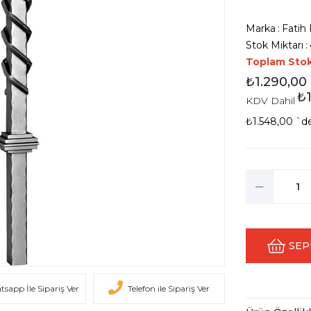
Marka
:
Fatih 
Stok Miktarı
:
Toplam Sto
₺1.290,00
₺1
KDV Dahil
₺1.548,00
`de
sapp İle Sipariş Ver
Telefon ile Sipariş Ver