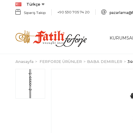
Türkçe
+90 530 705 74 20
Sipariş Takip
pazarlama@f
KURUMSA
Anasayfa
FERFORJE ÜRÜNLER
BABA DEMIRLER
34