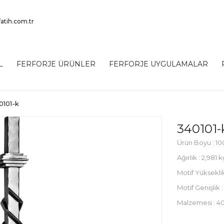
atih.com.tr
L
FERFORJE ÜRÜNLER
FERFORJE UYGULAMALAR
0101-k
340101-
Ürün Boyu : 10
Ağırlık : 2,981 
Motif Yüksekli
Motif Genişlik 
Malzemesi : 