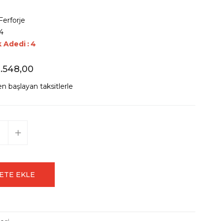
Ferforje
4
k Adedi
:
4
.548,00
n başlayan taksitlerle