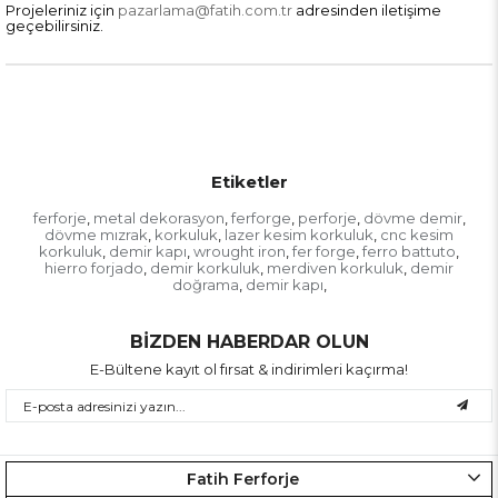
Projeleriniz için
pazarlama@fatih.com.tr
adresinden iletişime
geçebilirsiniz.
Etiketler
ferforje
metal dekorasyon
ferforge
perforje
dövme demir
,
,
,
,
,
dövme mızrak
korkuluk
lazer kesim korkuluk
cnc kesim
,
,
,
korkuluk
demir kapı
wrought iron
fer forge
ferro battuto
,
,
,
,
,
hierro forjado
demir korkuluk
merdiven korkuluk
demir
,
,
,
doğrama
demir kapı
,
,
BİZDEN HABERDAR OLUN
E-Bültene kayıt ol fırsat & indirimleri kaçırma!
Fatih Ferforje