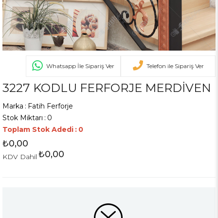
Whatsapp İle Sipariş Ver
Telefon ile Sipariş Ver
3227 KODLU FERFORJE MERDİVEN
Marka
:
Fatih Ferforje
Stok Miktarı
:
0
Toplam Stok Adedi
:
0
₺0,00
₺0,00
KDV Dahil