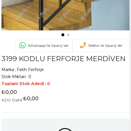
Whatsapp İle Sipariş Ver
Telefon ile Sipariş Ver
3199 KODLU FERFORJE MERDİVEN
Marka
:
Fatih Ferforje
Stok Miktarı
:
0
Toplam Stok Adedi
:
0
₺0,00
₺0,00
KDV Dahil