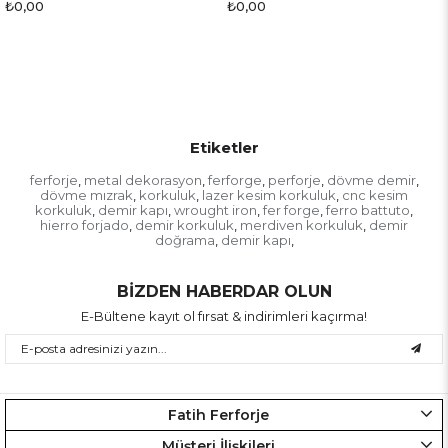
₺0,00
₺0,00
Etiketler
ferforje
metal dekorasyon
ferforge
perforje
dövme demir
,
,
,
,
,
dövme mızrak
korkuluk
lazer kesim korkuluk
cnc kesim
,
,
,
korkuluk
demir kapı
wrought iron
fer forge
ferro battuto
,
,
,
,
,
hierro forjado
demir korkuluk
merdiven korkuluk
demir
,
,
,
doğrama
demir kapı
,
,
BİZDEN HABERDAR OLUN
E-Bültene kayıt ol fırsat & indirimleri kaçırma!
Fatih Ferforje
Müşteri İlişkileri