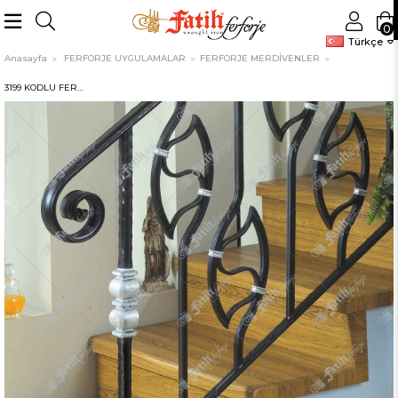
0
Türkçe
Anasayfa
FERFORJE UYGULAMALAR
FERFORJE MERDİVENLER
3199 KODLU FERFORJE MERDİVEN