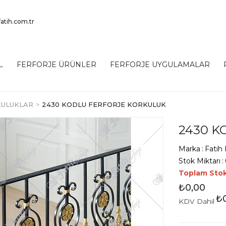
atih.com.tr
L
FERFORJE ÜRÜNLER
FERFORJE UYGULAMALAR
KULUKLAR
2430 KODLU FERFORJE KORKULUK
2430 K
Marka
:
Fatih 
Stok Miktarı
:
Toplam Sto
₺0,00
₺
KDV Dahil