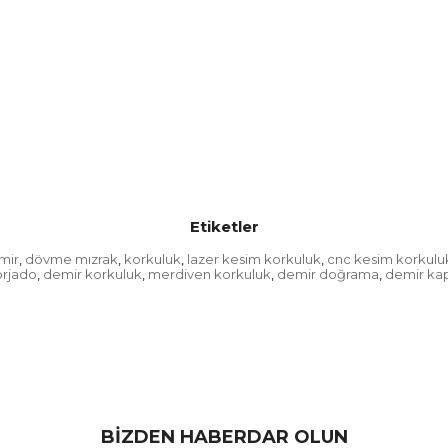
Etiketler
mir
dövme mızrak
korkuluk
lazer kesim korkuluk
cnc kesim korkulu
,
,
,
,
orjado
demir korkuluk
merdiven korkuluk
demir doğrama
demir kap
,
,
,
,
BİZDEN HABERDAR OLUN