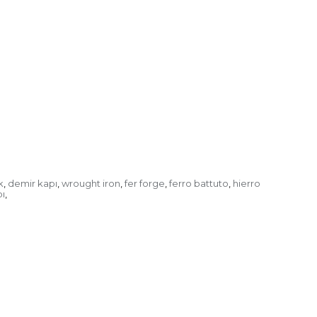
k
demir kapı
wrought iron
fer forge
ferro battuto
hierro
,
,
,
,
,
ı
,