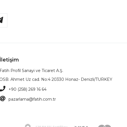
İletişim
Fatih Profil Sanayi ve Ticaret A.Ş.
OSB. Ahmet Uz cad. No:4 20330 Honaz- Denizli/TURKEY
+90 (258) 269 16 64
pazarlama@fatih.com.tr