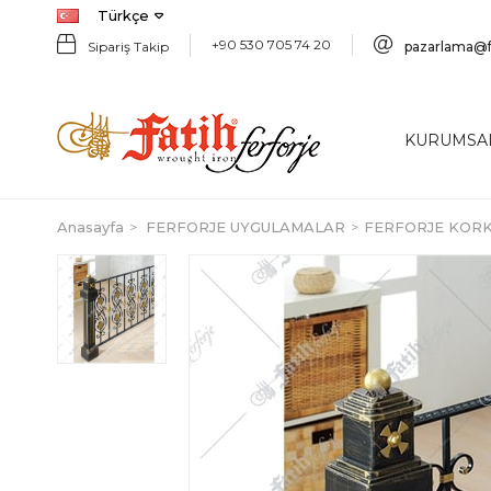
Türkçe
+90 530 705 74 20
Sipariş Takip
pazarlama@f
KURUMSA
Anasayfa
FERFORJE UYGULAMALAR
FERFORJE KOR