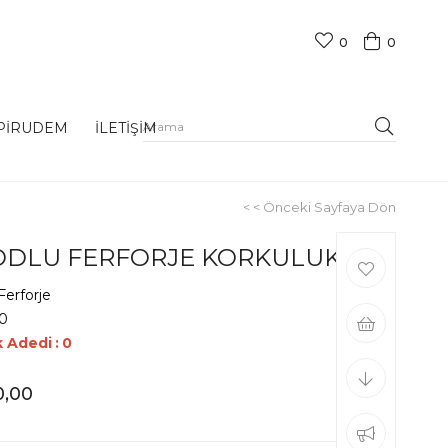
0
0
PİRUDEM
İLETİŞİM
< < Önceki Sayfaya Dön
ODLU FERFORJE KORKULUK
Ferforje
0
k Adedi
:
0
0,00