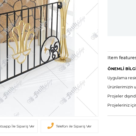
Item feature
ÖNEMLİ BİLG
Uygulama resim
Ürünlerimizin 
Projeler dışınd
Projeleriniz iç
sapp İle Sipariş Ver
Telefon ile Sipariş Ver