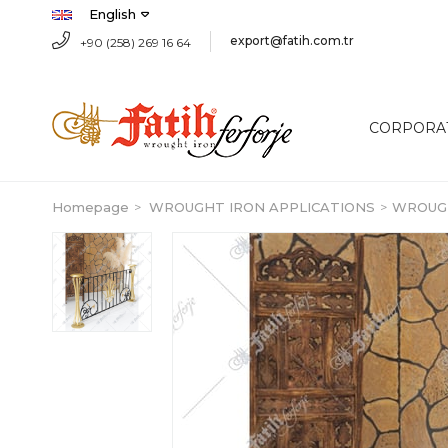
English
export@fatih.com.tr
+90 (258) 269 16 64
CORPORA
Homepage
WROUGHT IRON APPLICATIONS
WROUGH