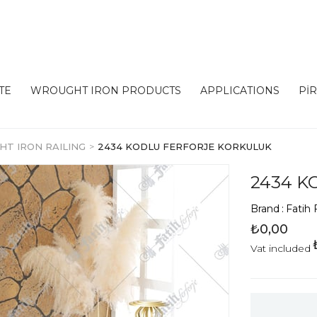
TE
WROUGHT IRON PRODUCTS
APPLICATIONS
Pİ
T IRON RAILING
2434 KODLU FERFORJE KORKULUK
2434 K
Brand
:
Fatih 
₺0,00
Vat included