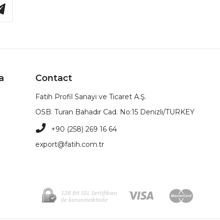
a
Contact
Fatih Profil Sanayi ve Ticaret A.Ş.
OSB. Turan Bahadır Cad. No:15 Denizli/TURKEY
+90 (258) 269 16 64
export@fatih.com.tr