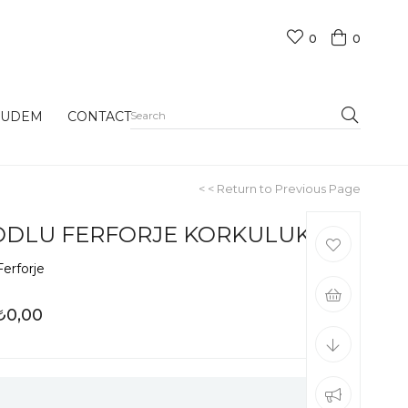
0
0
RUDEM
CONTACT
< < Return to Previous Page
ODLU FERFORJE KORKULUK
Ferforje
₺0,00